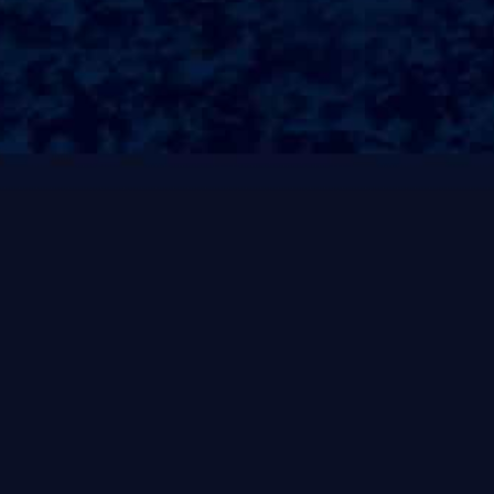
一整颗柠檬红茶（超级杯 ）
青提香柠冻冻
柠檬养乐多
巨无霸水果桶