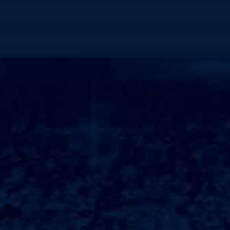
>展示中心
栀子花
酒酿小葡萄