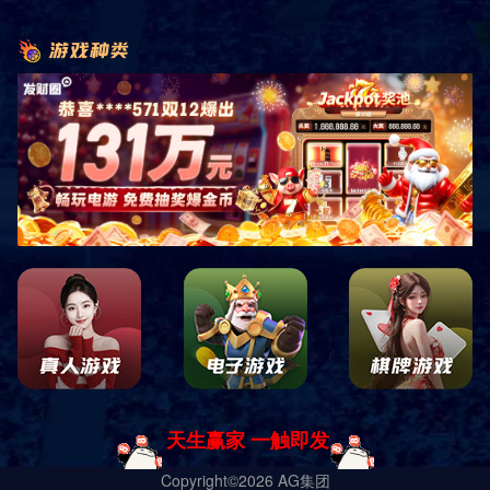
才说出来，我是不是也该放下了
2024-01-29 15:25:33 网络
次
昨天看了我初中
喜欢
的人在空间发的一篇关于
怀念
初中的短篇小说吧，
录了他对一些记忆深刻的人的评价，而我也看到了我明明一直清楚，却
肯打心底接受的真相，他喜欢另外一个人，过往那么多的蛛丝马迹，那
多明明一件事就能看出他喜欢的人是她的真相，可我却是宁愿找借口自
欺人，而今他给出坦白答案，他是放下了，才说出来，我是不是也该放
了，直到今日才明白我一个人自以为刻骨铭心的
回忆
，他也许早就忘怀
他的短篇小说
故事
中我没有丝言片语，也许若干年后他回想起来的只是
的名字，我只是个戏子，在他的故事中流着自己的泪，一个于他
青春
年
中不曾使他掀起过一丝波澜的模糊影子，而他不知道也永远不会知道，
的故事里他出现的很多，占了很多篇幅，我把他写进我的故事，因为他
过我心上，他踏着万千星河而来，又乘舟奔赴远方，我与春风皆过客，