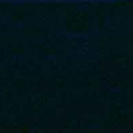
奶茶桶
黑金墨
山
芦荟吨吨桶
芝士多肉葡萄
桑