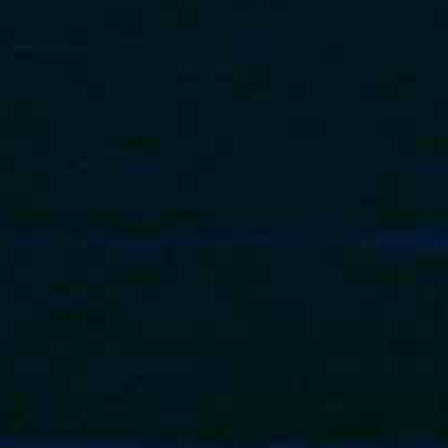
布蕾
加减