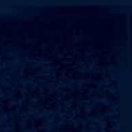
柠冻冻
柠檬养乐多
巨无
鲜鲜橙
霸王葡萄柚
五福