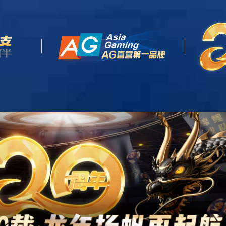
首页
关于凯发
展示中心