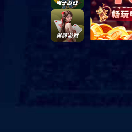
>展示中心
当季限定
鲜茶之旅
招牌爆品
栀子花
经典奶茶
鲜萃果茶