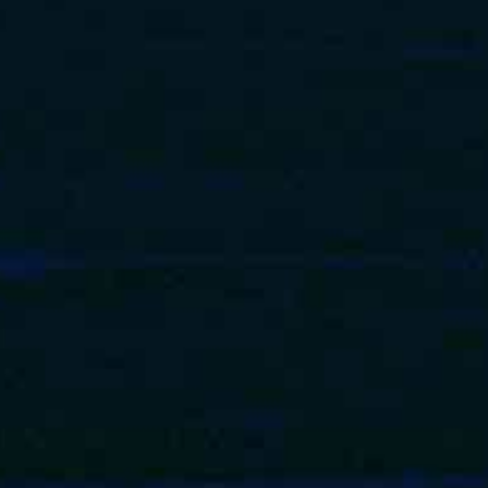
椰乳茶
加减奶茶
生打
双皮奶
加减烧仙草
蜂